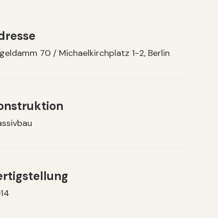
dresse
geldamm 70 / Michaelkirchplatz 1-2, Berlin
onstruktion
ssivbau
ertigstellung
14