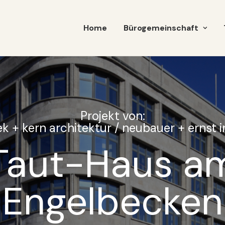
Home
Bürogemeinschaft
Projekt von:
k + kern architektur / neubauer + ernst 
Taut-Haus a
Engelbecken