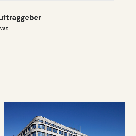
uftraggeber
ivat