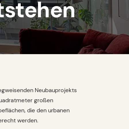
tstehen
 wegweisenden Neubauprojekts
 Quadratmeter großen
beflächen, die den urbanen
erecht werden.