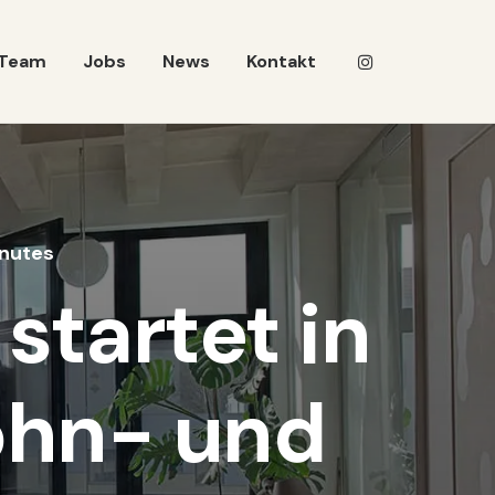
Team
Jobs
News
Kontakt
inutes
tartet in
ohn- und