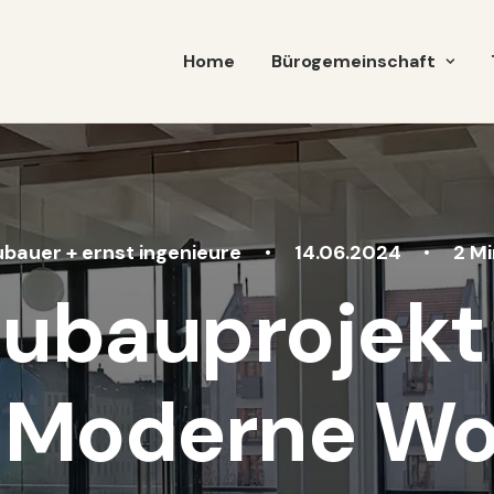
Home
Bürogemeinschaft
bauer + ernst ingenieure
•
14.06.2024
•
2 M
ubauprojekt s
z: Moderne W