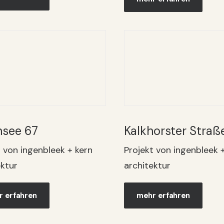
see 67
Kalkhorster Straß
t von ingenbleek + kern
Projekt von ingenbleek 
ektur
architektur
 erfahren
mehr erfahren