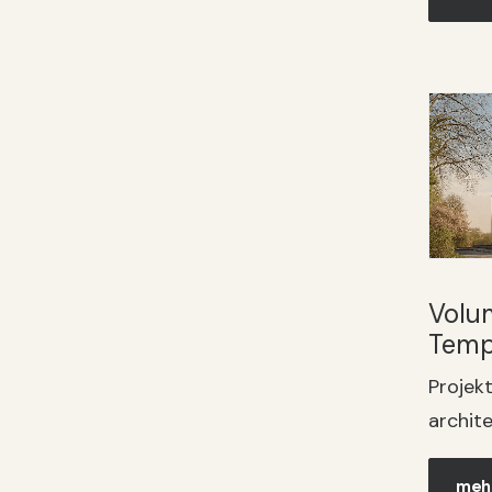
Volu
Temp
Projek
archit
mehr