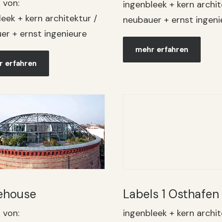
 von:
ingenbleek + kern archit
eek + kern architektur /
neubauer + ernst ingeni
er + ernst ingenieure
mehr erfahren
 erfahren
lehouse
Labels 1 Osthafen
 von:
ingenbleek + kern archit