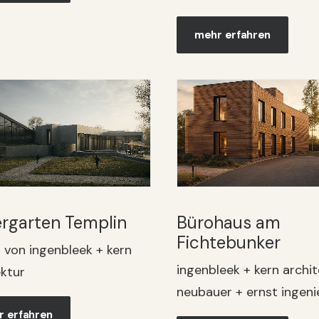
mehr erfahren
ergarten Templin
Bürohaus am
Fichtebunker
t von ingenbleek + kern
ingenbleek + kern archit
ektur
neubauer + ernst ingeni
 erfahren