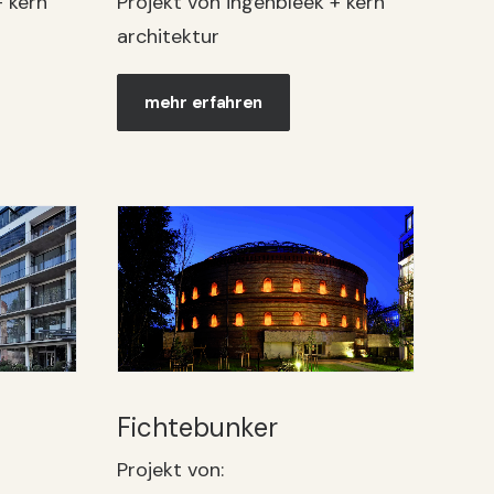
+ kern
Projekt von ingenbleek + kern
architektur
mehr erfahren
Fichtebunker
Projekt von: