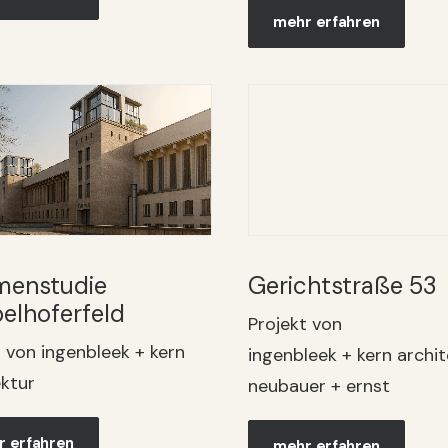
mehr erfahren
menstudie
Gerichtstraße 53
elhoferfeld
Projekt von
t von ingenbleek + kern
ingenbleek + kern archit
ektur
neubauer + ernst
 erfahren
mehr erfahren