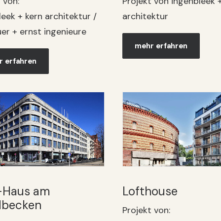
Projekt von ingenbleek 
 von:
architektur
eek + kern architektur /
er + ernst ingenieure
mehr erfahren
 erfahren
-Haus am
Lofthouse
lbecken
Projekt von: