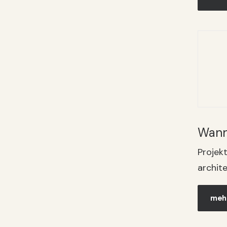
Wann
Projek
archit
mehr