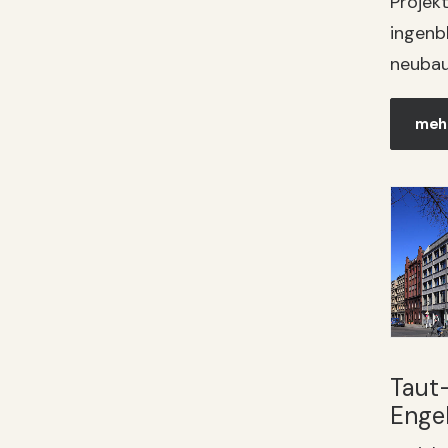
Projekt
ingenbl
neubau
mehr
Taut
Enge