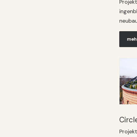
Projekt
ingenbl
neubau
mehr
Circ
Projekt