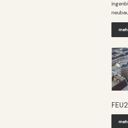
ingenbl
neubau
mehr
FEU2
mehr