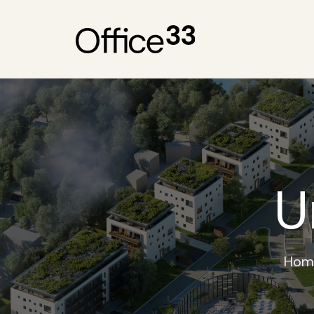
U
Hom