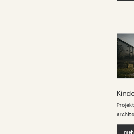
Kind
Projek
archit
mehr